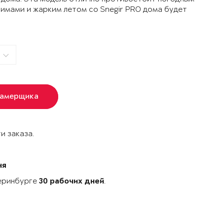
зимами и жарким летом со Snegir PRO дома будет
замерщика
и заказа.
ня
теринбурге
.
30 рабочих дней