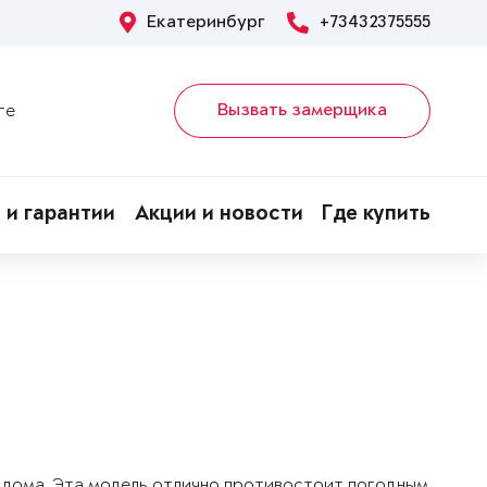
Екатеринбург
+73432375555
Вызвать замерщика
ге
 и гарантии
Акции и новости
Где купить
о дома. Эта модель отлично противостоит погодным