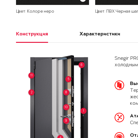
Цвет: Колоре неро
Цвет: ПВХ Черная ша
Конструкция
Характеристики
Snegir PR
холодным
6
11
5
Вы
Тер
2
8
жес
ко
10
1
Ат
9
Спе
От
4