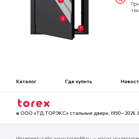
При
тек
3
7
Каталог
Где купить
Новост
© ООО «ТД ТОРЭКС» стальные двери, 1990—2026. 
Интернет-сайт www.torex66.ru — носит исключите