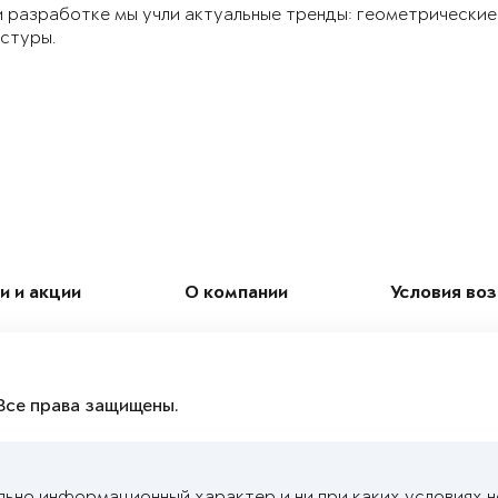
 разработке мы учли актуальные тренды: геометрические
стуры.
и и акции
О компании
Условия во
Все права защищены.
льно информационный характер и ни при каких условиях 