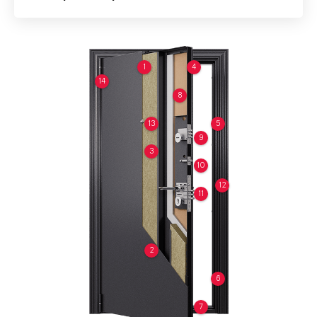
1
4
14
8
13
5
9
3
10
12
11
2
6
7