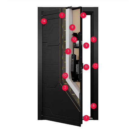
1
4
14
8
13
5
9
3
12
11
10
2
6
7