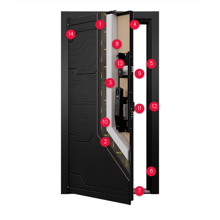
1
4
14
8
13
5
9
3
12
11
10
2
6
7