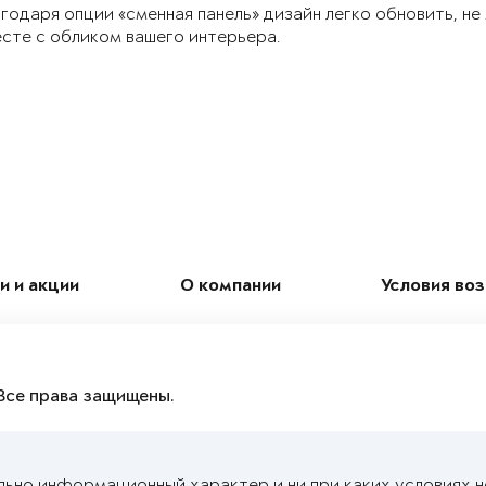
годаря опции «сменная панель» дизайн легко обновить, не
сте с обликом вашего интерьера.
и и акции
О компании
Условия во
Все права защищены.
льно информационный характер и ни при каких условиях 