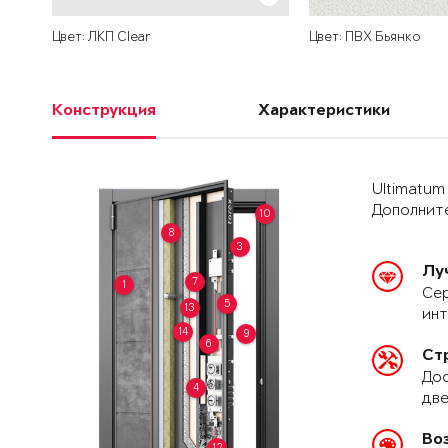
Цвет: ЛКП Clear
Цвет: ПВХ Бьянко
Конструкция
Характеристики
Ultimatum
Дополните
10
8
3
Лу
7
1
Сер
5
13
ин
14
9
6
Ст
Дос
4
две
Во
12