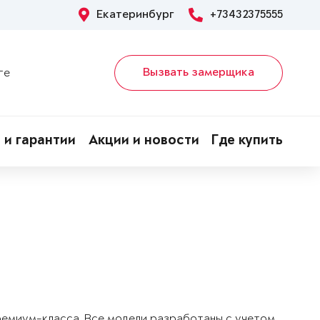
Екатеринбург
+73432375555
Вызвать замерщика
ге
 и гарантии
Акции и новости
Где купить
!
ремиум-класса. Все модели разработаны с учетом