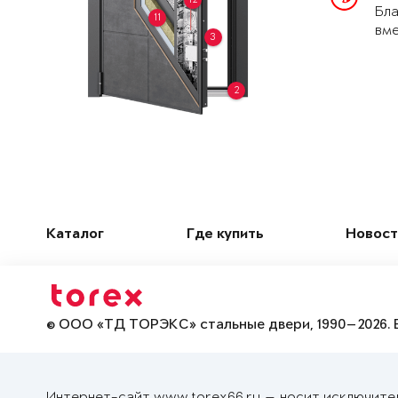
Бла
11
вме
3
2
Каталог
Где купить
Новост
© ООО «ТД ТОРЭКС» стальные двери, 1990—2026. 
Интернет-сайт www.torex66.ru — носит исключите