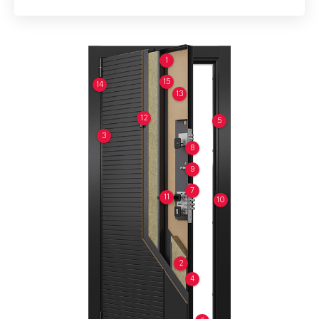
1
15
14
13
12
5
3
8
9
7
11
10
2
4